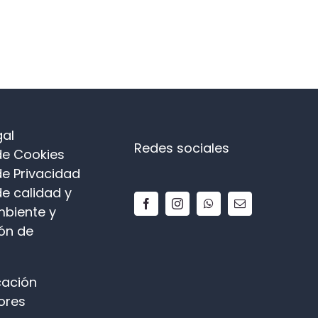
gal
Redes sociales
 de Cookies
de Privacidad
de calidad y
biente y
ón de
ación
ores