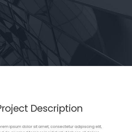
Project Description
orem ipsum dolor sit amet, consectetur adipiscing elit,