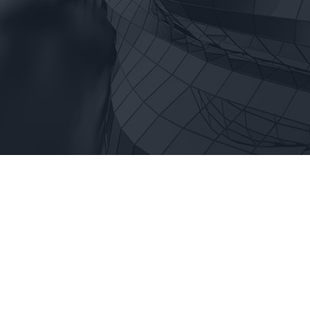
View
Larger
Image