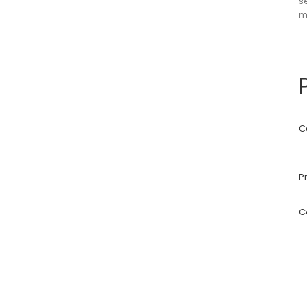
s
m
C
Pr
C