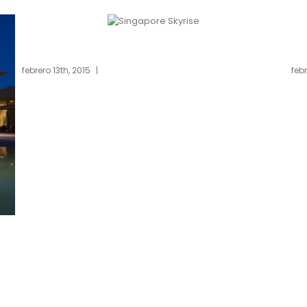
pore Skyrise
St Lucia S
, 2015
|
0 Comments
febrero 13th, 2015
|