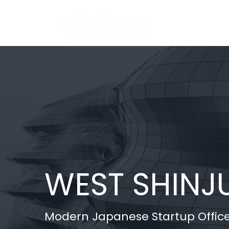
Skip
to
content
WEST SHINJ
Modern Japanese Startup Offic