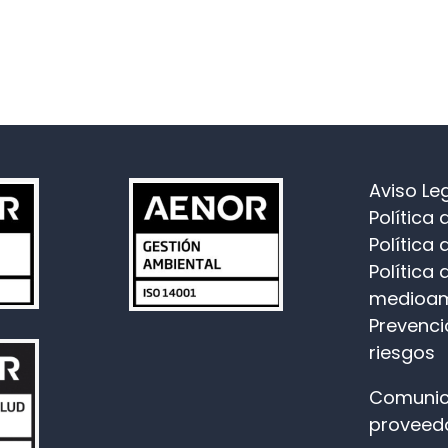
Aviso Le
Política
Política 
Política 
medioam
Prevenci
riesgos
Comunic
proveed