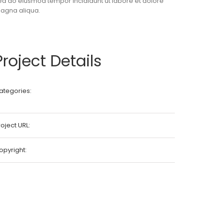
ed do eiusmod tempor incididunt ut labore et dolore
agna aliqua.
Project Details
ategories:
Commercial
Industrial
oject URL:
View Project
opyright:
Fusion-Themes