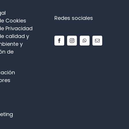
gal
Redes sociales
 de Cookies
de Privacidad
de calidad y
biente y
ón de
ación
ores
keting