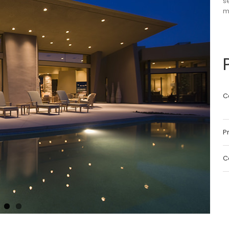
s
m
C
Pr
C