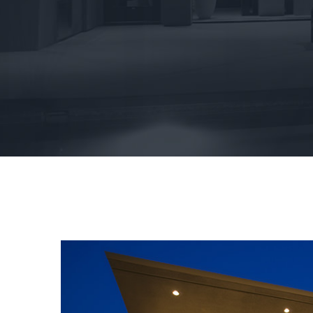
View
Larger
Image