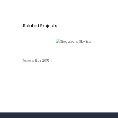
Related Projects
ngapore Skyrise
St Luc
ero 13th, 2015
|
0 Comments
febrero 13th, 