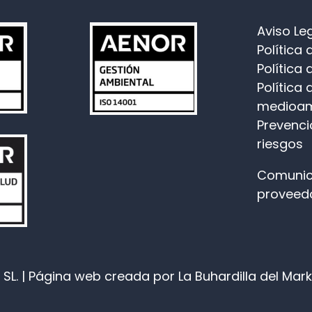
Aviso Le
Política
Política 
Política 
medioam
Prevenci
riesgos
Comunic
proveed
SL. |
Página web
creada por La Buhardilla del Mar