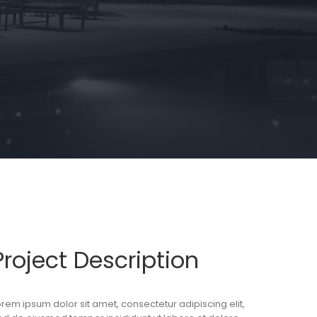
Project Description
orem ipsum dolor sit amet, consectetur adipiscing elit,