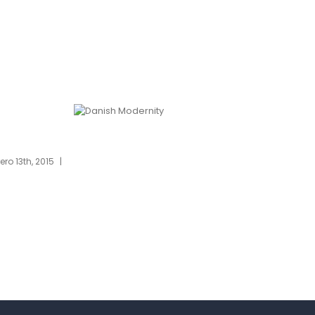
ernity
West Shinjuku
Comments
febrero 13th, 2015
|
0 Commen