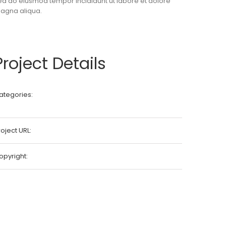
ed do eiusmod tempor incididunt ut labore et dolore
agna aliqua.
Project Details
ategories:
Commercial
Industrial
oject URL:
View Project
opyright:
Theme-Fusion