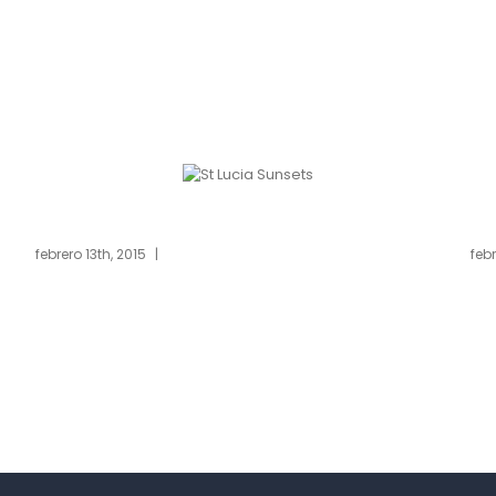
ia Sunsets
Danish Mod
2015
|
0 Comments
febrero 13th, 2015
|
0 